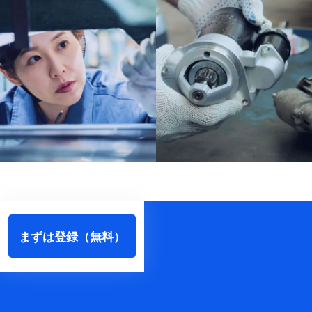
まずは登録（無料）