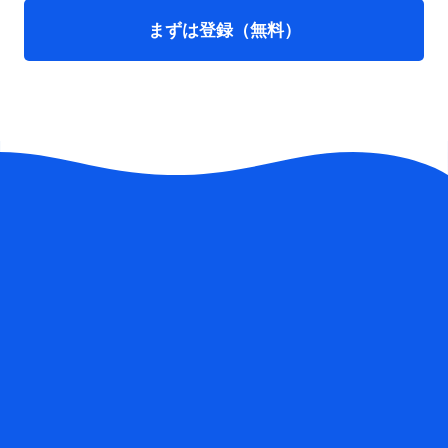
まずは登録（無料）